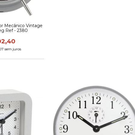
or Mecânico Vintage
g Ref - 2380
02,40
07
sem juros