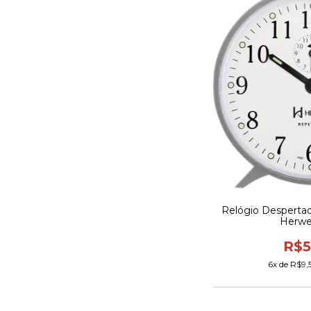
Relógio Despertad
Herwe
R$5
6
x de
R$9,