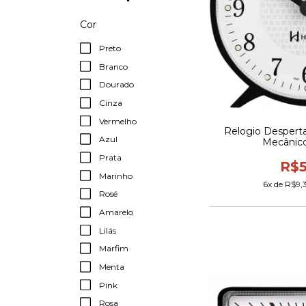
Cor
Preto
Branco
Dourado
Cinza
Vermelho
Relogio Despert
Azul
Mecânico
Prata
R$5
Marinho
6
x de
R$9,
Rosé
Amarelo
Lilás
Marfim
Menta
Pink
Rosa