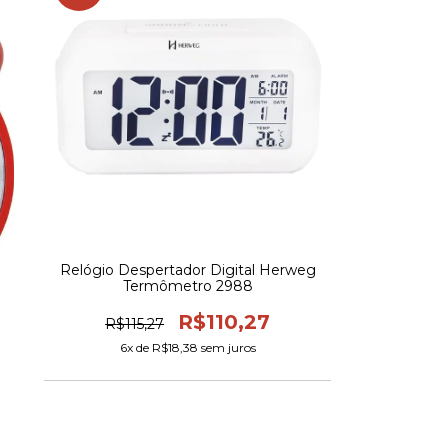
Relógio Despertador Digital Herweg
Termômetro 2988
R$110,27
R$115,27
6
x de
R$18,38
sem juros