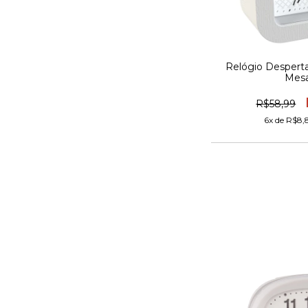
Relógio Desperta
Mesa
R$58,99
6
x de
R$8,