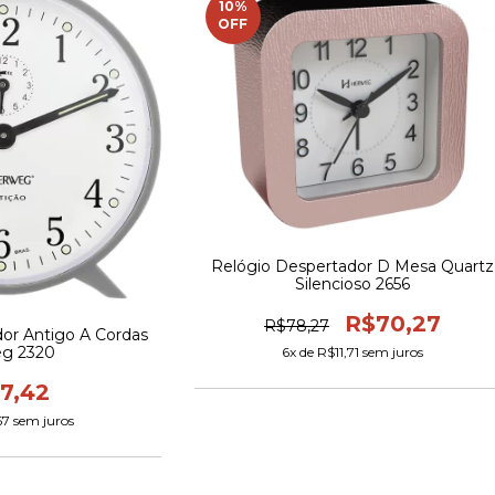
10
%
OFF
Relógio Despertador D Mesa Quartz
Silencioso 2656
R$70,27
R$78,27
or Antigo A Cordas
g 2320
6
x de
R$11,71
sem juros
7,42
57
sem juros