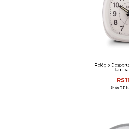
Relógio Desper
Ilumina
R$1
6
x de
R$18,