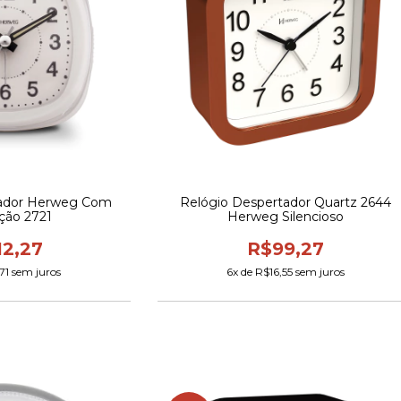
tador Herweg Com
Relógio Despertador Quartz 2644
ção 2721
Herweg Silencioso
12,27
R$99,27
71
sem juros
6
x de
R$16,55
sem juros