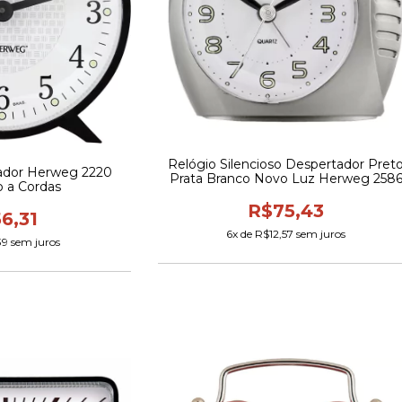
Relógio Silencioso Despertador Pret
ador Herweg 2220
Prata Branco Novo Luz Herweg 258
 a Cordas
R$75,43
6,31
6
x de
R$12,57
sem juros
39
sem juros