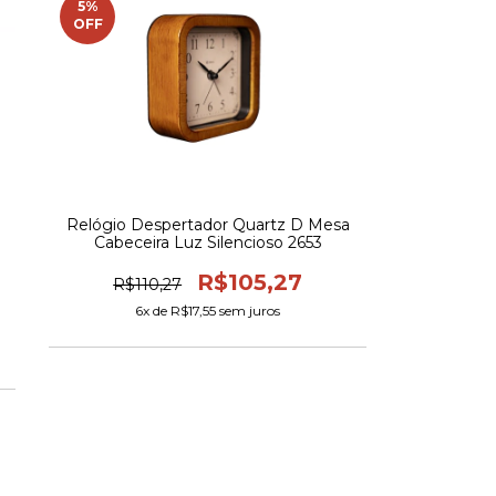
5
%
OFF
Relógio Despertador Quartz D Mesa
Cabeceira Luz Silencioso 2653
R$105,27
R$110,27
6
x de
R$17,55
sem juros