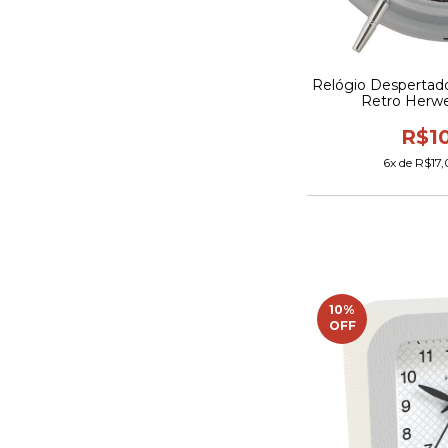
Relógio Despertad
Retro Herwe
R$1
6
x de
R$17,
10
%
OFF