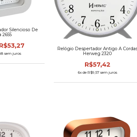
dor Silencioso De
 2655
R$53,27
Relógio Despertador Antigo A Corda
Herweg 2320
88
sem juros
R$57,42
6
x de
R$9,57
sem juros