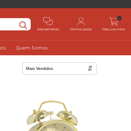
0
Atendimento
Minha conta
Meu carrinho
ato
Quem Somos