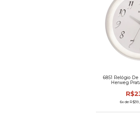
6851 Relógio De 
Herweg Prata
R$2
6
x de
R$39,