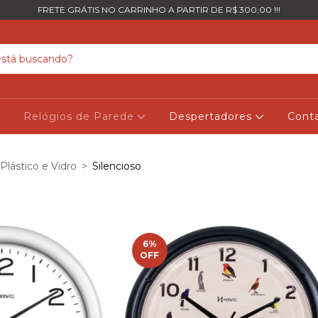
FRETE GRÁTIS NO CARRINHO A PARTIR DE R$ 300,00 !!!
Relógios de Parede
Despertadores
Cont
Plástico e Vidro
>
Silencioso
6
%
OFF