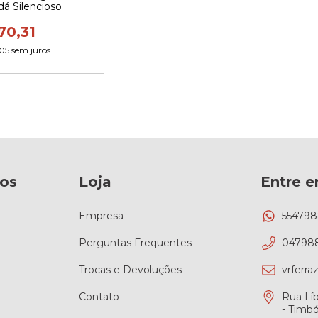
dá Silencioso
70,31
05
sem juros
os
Loja
Entre 
Empresa
55479
Perguntas Frequentes
04798
Trocas e Devoluções
vrferr
Contato
Rua Líb
- Timb