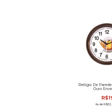
Relógio De Parede 
Ouro Enve
R$1
6
x de
R$32,