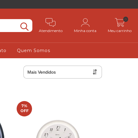
0
Atendimento
Minha conta
Meu carrinho
ato
Quem Somos
7
%
OFF