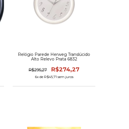
Relógio Parede Herweg Translúcido
Alto Relevo Prata 6832
R$274,27
R$295,27
6
x de
R$45,71
sem juros