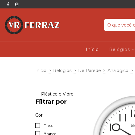
Início
Relógios
Início
>
Relógios
>
De Parede
>
Analógico
>
Plástico e Vidro
Filtrar por
Cor
Preto
Branco