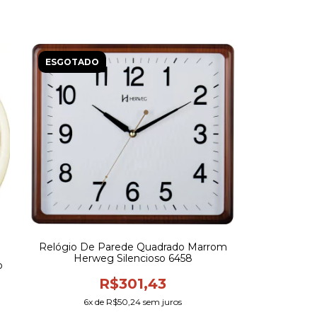
ESGOTADO
Relógio De Parede Quadrado Marrom
Herweg Silencioso 6458
o
R$301,43
6
x de
R$50,24
sem juros