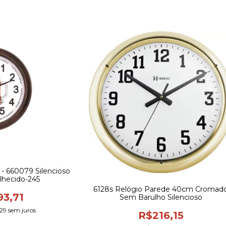
- 660079 Silencioso
lhecido-245
6128s Relógio Parede 40cm Cromad
93,71
Sem Barulho Silencioso
29
sem juros
R$216,15