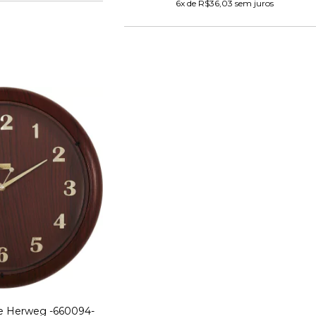
6
x de
R$36,03
sem juros
e Herweg -660094-