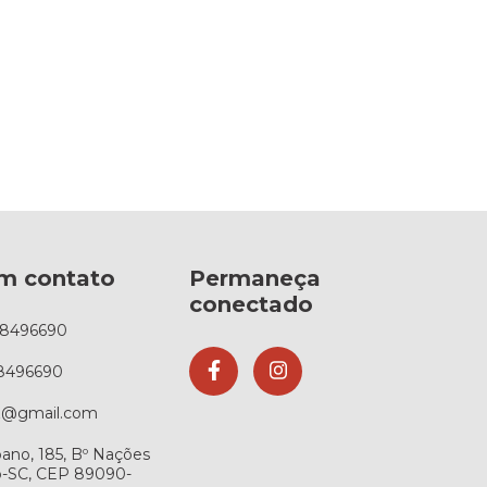
em contato
Permaneça
conectado
88496690
8496690
az@gmail.com
ano, 185, Bº Nações
ó-SC, CEP 89090-