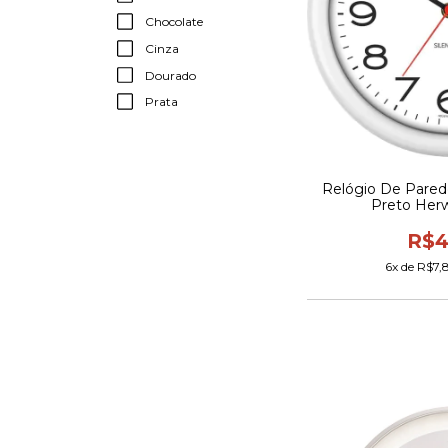
Chocolate
Cinza
Dourado
Prata
Relógio De Pared
Preto Her
R$4
6
x de
R$7,