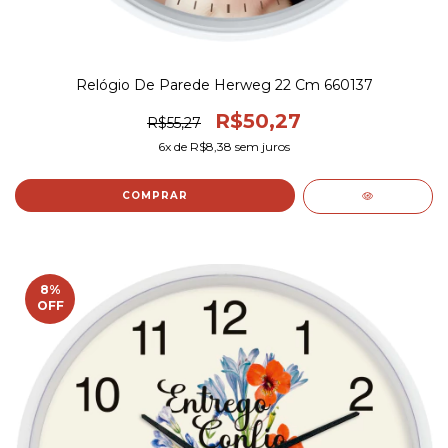
Relógio De Parede Herweg 22 Cm 660137
R$50,27
R$55,27
6
x de
R$8,38
sem juros
COMPRAR
8
%
OFF