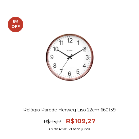
5
%
OFF
Relógio Parede Herweg Liso 22cm 660139
R$109,27
R$115,17
6
x de
R$18,21
sem juros