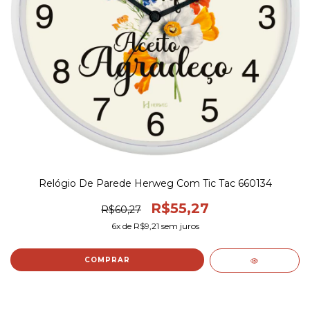
Relógio De Parede Herweg Com Tic Tac 660134
R$55,27
R$60,27
6
x de
R$9,21
sem juros
COMPRAR