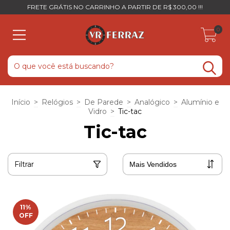
FRETE GRÁTIS NO CARRINHO A PARTIR DE R$ 300,00 !!!
0
Início
>
Relógios
>
De Parede
>
Analógico
>
Alumínio e
Vidro
>
Tic-tac
Tic-tac
Filtrar
11
%
OFF