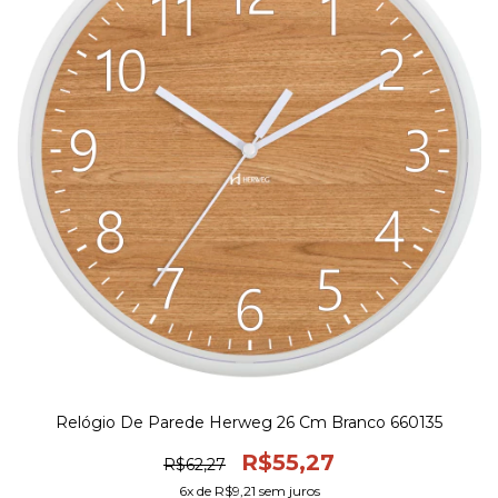
Relógio De Parede Herweg 26 Cm Branco 660135
R$55,27
R$62,27
6
x de
R$9,21
sem juros