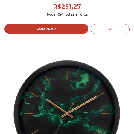
R$251,27
6
x de
R$41,88
sem juros