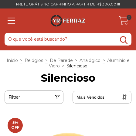
FRETE GRÁTIS NO CARRINHO A PARTIR DE R$ 300,00 !!!
0
Início
>
Relógios
>
De Parede
>
Analógico
>
Alumínio e
Vidro
>
Silencioso
Silencioso
Filtrar
5
%
OFF