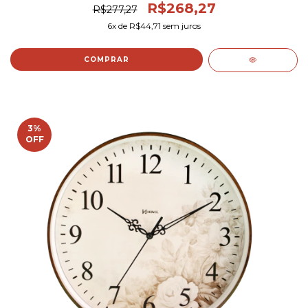
R$268,27
R$277,27
6
x de
R$44,71
sem juros
3
%
OFF