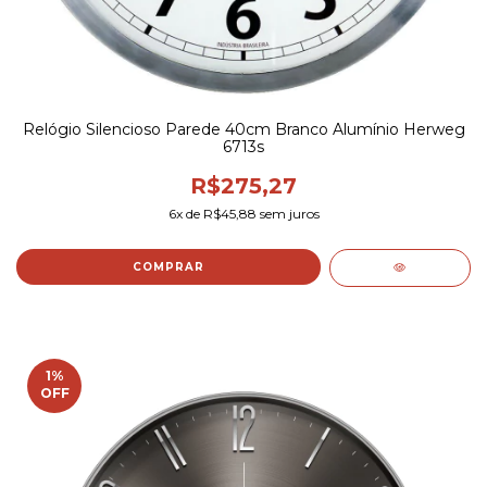
Relógio Silencioso Parede 40cm Branco Alumínio Herweg
6713s
R$275,27
6
x de
R$45,88
sem juros
1
%
OFF