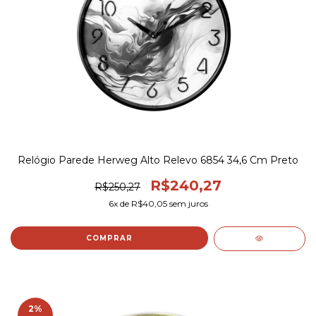
Relógio Parede Herweg Alto Relevo 6854 34,6 Cm Preto
R$240,27
R$250,27
6
x de
R$40,05
sem juros
2
%