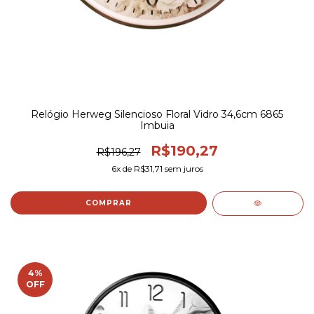
Relógio Herweg Silencioso Floral Vidro 34,6cm 6865
Imbuia
R$190,27
R$196,27
6
x de
R$31,71
sem juros
4
%
OFF