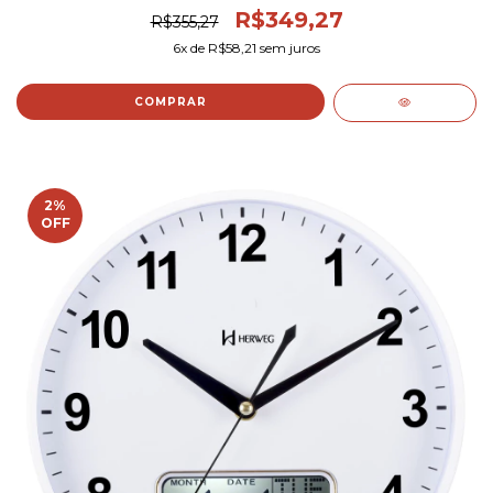
R$349,27
R$355,27
6
x de
R$58,21
sem juros
COMPRAR
2
%
OFF