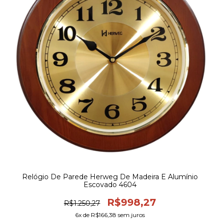
Relógio De Parede Herweg De Madeira E Alumínio
Escovado 4604
R$998,27
R$1.250,27
6
x de
R$166,38
sem juros