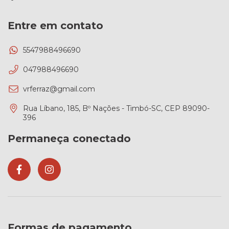
Entre em contato
5547988496690
047988496690
vrferraz@gmail.com
Rua Líbano, 185, Bº Nações - Timbó-SC, CEP 89090-
396
Permaneça conectado
Formas de pagamento