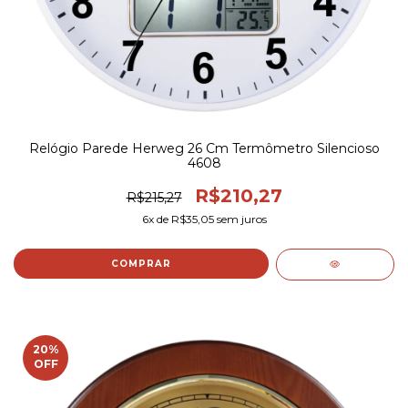
Relógio Parede Herweg 26 Cm Termômetro Silencioso
4608
R$210,27
R$215,27
6
x de
R$35,05
sem juros
COMPRAR
20
%
OFF