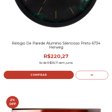
Relógio De Parede Alumínio Silencioso Preto 6734
Herweg
R$220,27
6
x de
R$36,71
sem juros
2
%
OFF