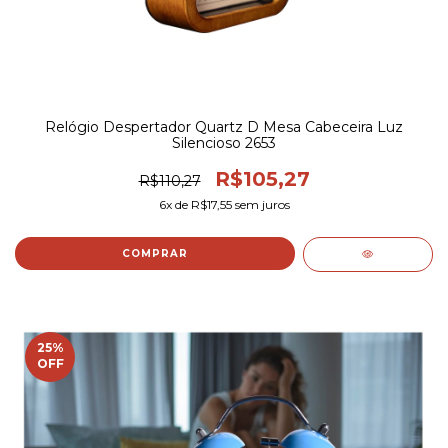
Relógio Despertador Quartz D Mesa Cabeceira Luz
Silencioso 2653
R$105,27
R$110,27
6
x de
R$17,55
sem juros
COMPRAR
25
%
OFF