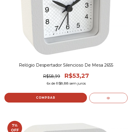
Relógio Despertador Silencioso De Mesa 2655
R$53,27
R$58,99
6
x de
R$8,88
sem juros
COMPRAR
7
%
OFF