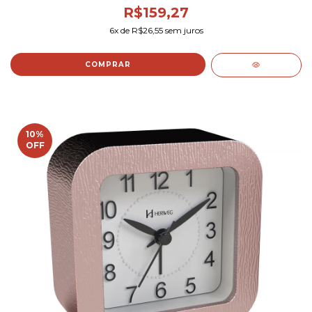
R$159,27
6
x de
R$26,55
sem juros
10
%
OFF