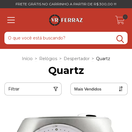
FRETE GRÁTIS NO CARRINHO A PARTIR DE R$ 300,00 !!!
0
Início
>
Relógios
>
Despertador
>
Quartz
Quartz
Filtrar