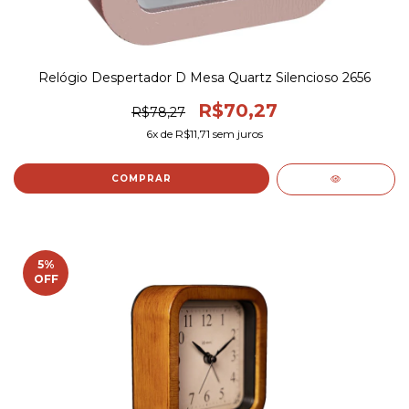
Relógio Despertador D Mesa Quartz Silencioso 2656
R$70,27
R$78,27
6
x de
R$11,71
sem juros
COMPRAR
5
%
OFF