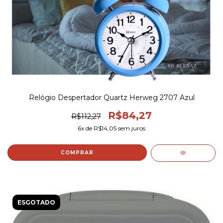
Relógio Despertador Quartz Herweg 2707 Azul
R$84,27
R$112,27
6
x de
R$14,05
sem juros
ESGOTADO