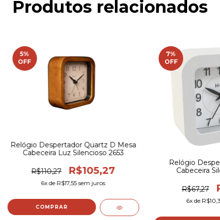
Produtos relacionados
5
%
7
%
OFF
OFF
Relógio Despertador Quartz D Mesa
Cabeceira Luz Silencioso 2653
Relógio Despe
R$105,27
Cabeceira Si
R$110,27
6
x de
R$17,55
sem juros
R$67,27
6
x de
R$10,
COMPRAR