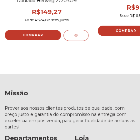
Dourado Herweg 2720-029
R$9
R$149,27
6
x de
R$16,
6
x de
R$24,88
sem juros
COMPRAR
COMPRAR
Missão
Prover aos nossos clientes produtos de qualidade, com
preço justo e garantia do compromisso na entrega com
excelência em pós venda, para gerar fidelidade de ambas as
partes!
Departamentos
Loja