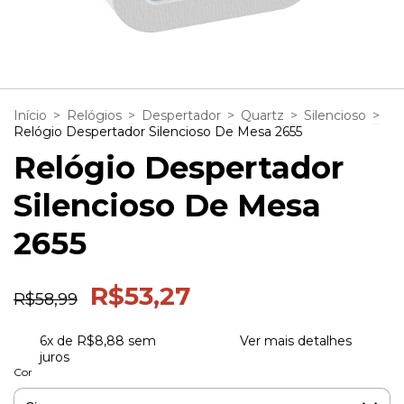
1
/
3
Início
>
Relógios
>
Despertador
>
Quartz
>
Silencioso
>
Relógio Despertador Silencioso De Mesa 2655
Relógio Despertador
Silencioso De Mesa
2655
R$53,27
R$58,99
6
x de
R$8,88
sem
Ver mais detalhes
juros
Cor