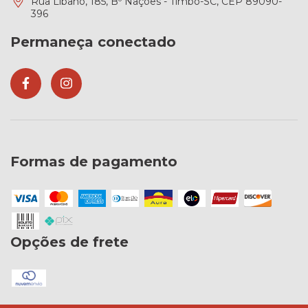
Rua Líbano, 185, Bº Nações - Timbó-SC, CEP 89090-
396
Permaneça conectado
Formas de pagamento
Opções de frete