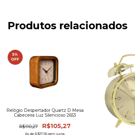
Produtos relacionados
5
%
OFF
Relógio Despertador Quartz D Mesa
Cabeceira Luz Silencioso 2653
R$105,27
R$110,27
6
x de
R$17,55
sem juros