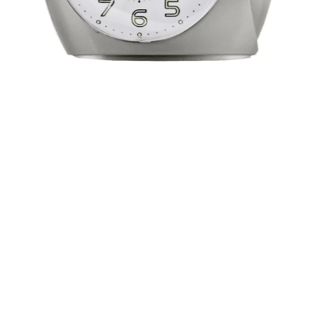
1
/
6