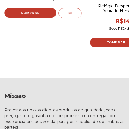
Relógio Despe
Dourado Her
COMPRAR
R$14
6
x de
R$24,
COMPRAR
Missão
Prover aos nossos clientes produtos de qualidade, com
preço justo e garantia do compromisso na entrega com
excelência em pós venda, para gerar fidelidade de ambas as
partes!