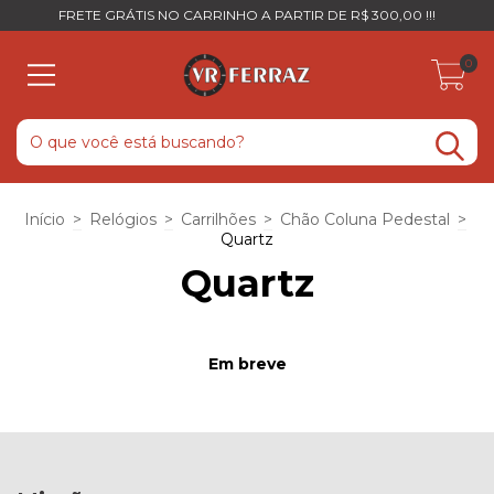
FRETE GRÁTIS NO CARRINHO A PARTIR DE R$ 300,00 !!!
0
Início
>
Relógios
>
Carrilhões
>
Chão Coluna Pedestal
>
Quartz
Quartz
Em breve