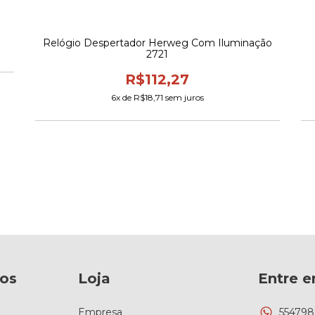
Relógio Despertador Herweg Com Iluminação
2721
R$112,27
6
x de
R$18,71
sem juros
os
Loja
Entre 
Empresa
55479