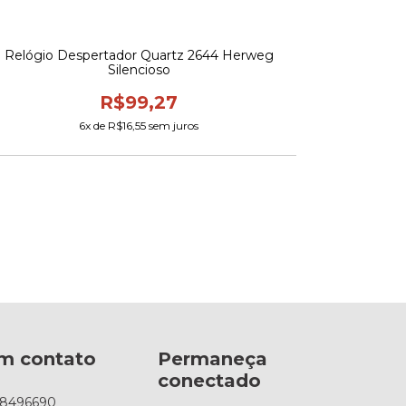
Relógio Despertador Quartz 2644 Herweg
Silencioso
R$99,27
6
x de
R$16,55
sem juros
em contato
Permaneça
conectado
88496690