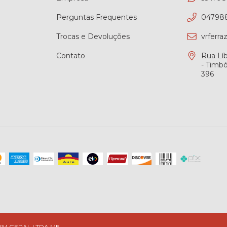
Perguntas Frequentes
04798
Trocas e Devoluções
vrferr
Contato
Rua Líb
- Timb
396
M GERAL LTDA ME -