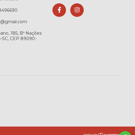
8496690
az@gmail.com
ano, 185, Bº Nações
ó-SC, CEP 89090-