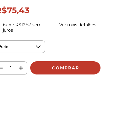
R$75,43
6
x de
R$12,57
sem
Ver mais detalhes
juros
r