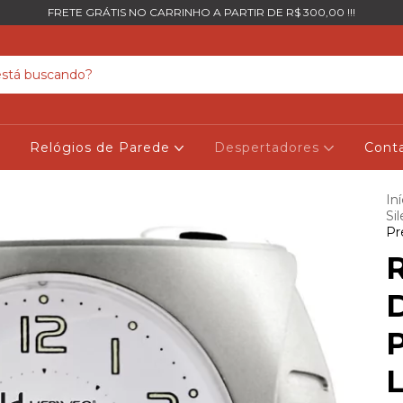
FRETE GRÁTIS NO CARRINHO A PARTIR DE R$ 300,00 !!!
Relógios de Parede
Despertadores
Cont
Iní
Si
Pr
R