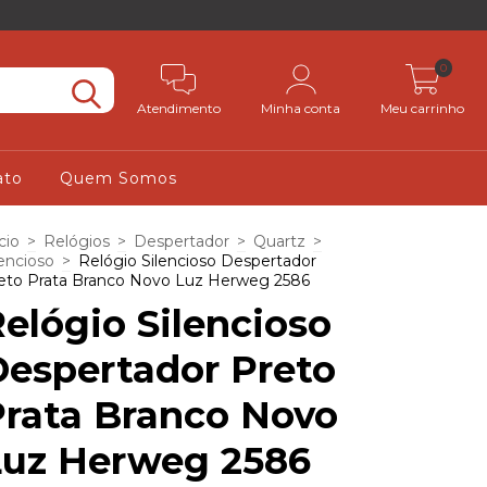
0
Atendimento
Minha conta
Meu carrinho
ato
Quem Somos
cio
>
Relógios
>
Despertador
>
Quartz
>
lencioso
>
Relógio Silencioso Despertador
eto Prata Branco Novo Luz Herweg 2586
elógio Silencioso
Despertador Preto
Prata Branco Novo
Luz Herweg 2586