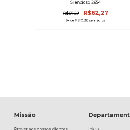
Silencioso 2654
R$62,27
R$67,27
6
x de
R$10,38
sem juros
rado Herweg
Missão
Departament
Início
Prover aos nossos clientes