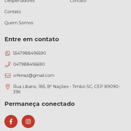
Despertadores
Contato
Contato
Quem Somos
Entre em contato
5547988496690
047988496690
vrferraz@gmail.com
Rua Líbano, 185, Bº Nações - Timbó-SC, CEP 89090-
396
Permaneça conectado