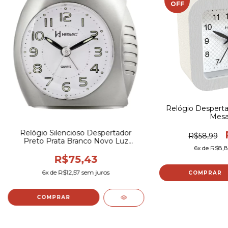
OFF
Relógio Desperta
Mesa
Relógio Silencioso Despertador
R$58,99
Preto Prata Branco Novo Luz
6
x de
R$8,
Herweg 2586
R$75,43
6
x de
R$12,57
sem juros
COMPRAR
COMPRAR