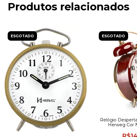
Produtos relacionados
ESGOTADO
ESGOTADO
Relógio Desperta
Herweg Cor N
R$14