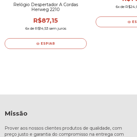
Relógio Despertador A Cordas
6
x de
R$24,
Herweg 2210
R$87,15
ES
6
x de
R$14,53
sem juros
ESPIAR
Missão
Prover aos nossos clientes produtos de qualidade, com
preço justo e garantia do compromisso na entrega com