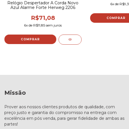
Relógio Despertador A Corda Novo
6
x de
R$9,
Azul Alarme Forte Herweg 2206
R$71,08
COMPRAR
6
x de
R$11,85
sem juros
COMPRAR
Missão
Prover aos nossos clientes produtos de qualidade, com
preço justo e garantia do compromisso na entrega com
excelência em pós venda, para gerar fidelidade de ambas as
partes!