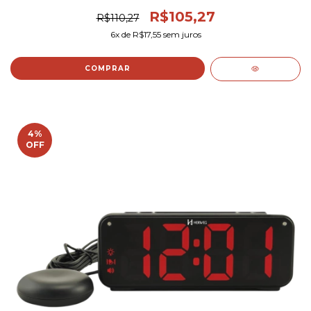
R$105,27
R$110,27
6
x de
R$17,55
sem juros
COMPRAR
4
%
OFF