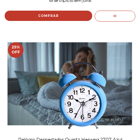
6
x de
R$26,55
sem juros
25
%
OFF
Relógio Despertador Quartz Herweg 2707 Azul