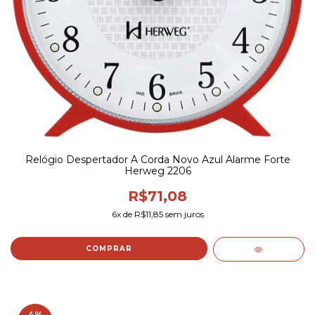
Relógio Despertador A Corda Novo Azul Alarme Forte
Herweg 2206
R$71,08
6
x de
R$11,85
sem juros
COMPRAR
4
%