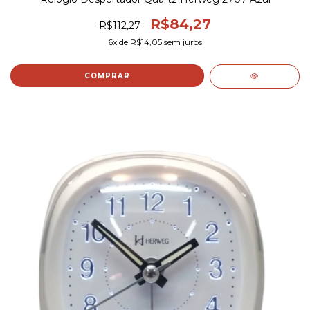
R$84,27
R$112,27
6
x de
R$14,05
sem juros