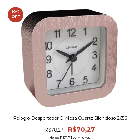
10
%
OFF
Relógio Despertador D Mesa Quartz Silencioso 2656
R$70,27
R$78,27
6
x de
R$11,71
sem juros