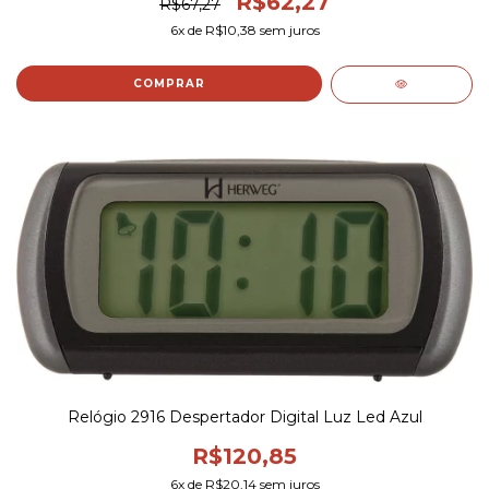
R$62,27
R$67,27
6
x de
R$10,38
sem juros
COMPRAR
Relógio 2916 Despertador Digital Luz Led Azul
R$120,85
6
x de
R$20,14
sem juros