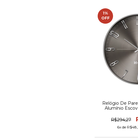
1
%
OFF
Relógio De Par
Alumínio Esco
R$294,27
6
x de
R$48