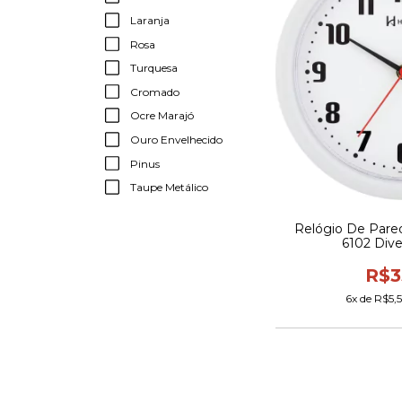
Laranja
Rosa
Turquesa
Cromado
Ocre Marajó
Ouro Envelhecido
Pinus
Taupe Metálico
Relógio De Par
6102 Dive
R$3
6
x de
R$5,