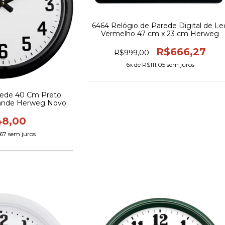
6464 Relógio de Parede Digital de Le
Vermelho 47 cm x 23 cm Herweg
R$666,27
R$999,00
6
x de
R$111,05
sem juros
rede 40 Cm Preto
rande Herweg Novo
48,00
67
sem juros