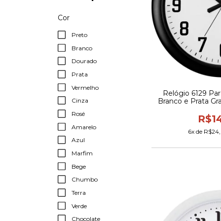
Cor
Preto
Branco
Dourado
Prata
Vermelho
Relógio 6129 Pa
Branco e Prata G
Cinza
Rosé
R$1
Amarelo
6
x de
R$24,
Azul
Marfim
Bege
Chumbo
Terra
Verde
Chocolate