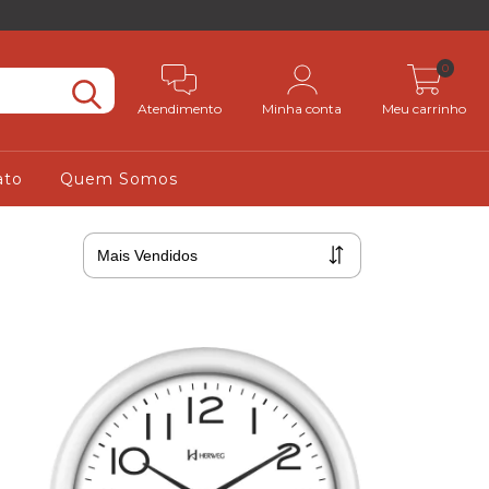
0
Atendimento
Minha conta
Meu carrinho
ato
Quem Somos