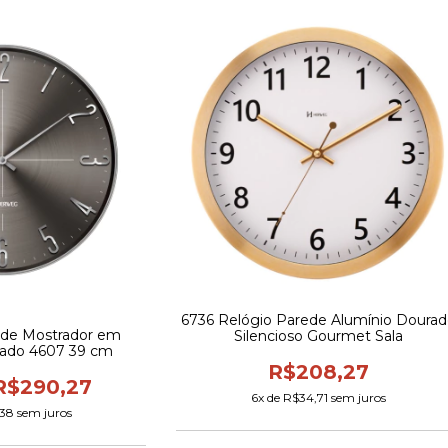
6736 Relógio Parede Alumínio Doura
ede Mostrador em
Silencioso Gourmet Sala
vado 4607 39 cm
R$208,27
R$290,27
6
x de
R$34,71
sem juros
,38
sem juros