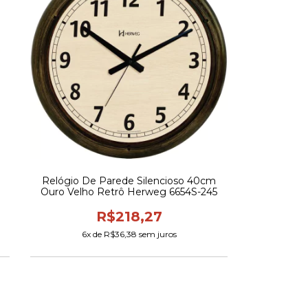
Relógio De Parede Silencioso 40cm
Ouro Velho Retrô Herweg 6654S-245
R$218,27
6
x de
R$36,38
sem juros