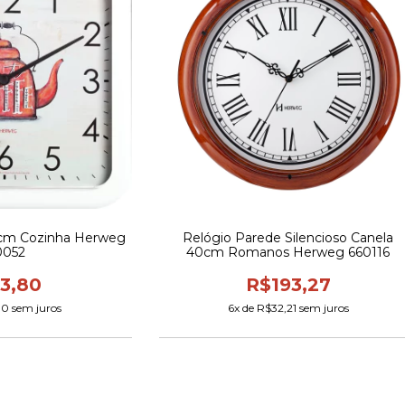
3cm Cozinha Herweg
Relógio Parede Silencioso Canela
0052
40cm Romanos Herweg 660116
3,80
R$193,27
30
sem juros
6
x de
R$32,21
sem juros