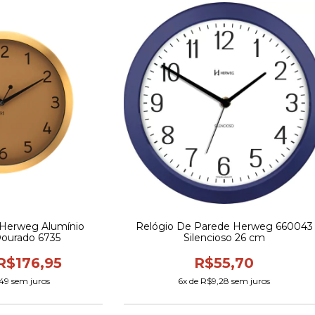
 Herweg Alumínio
Relógio De Parede Herweg 660043
ourado 6735
Silencioso 26 cm
R$176,95
R$55,70
49
sem juros
6
x de
R$9,28
sem juros