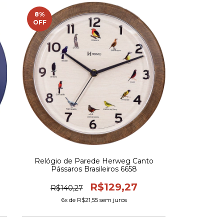
8
%
OFF
Relógio de Parede Herweg Canto
Pássaros Brasileiros 6658
R$129,27
R$140,27
6
x de
R$21,55
sem juros