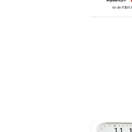
R$689,27
6
x de
R$99,