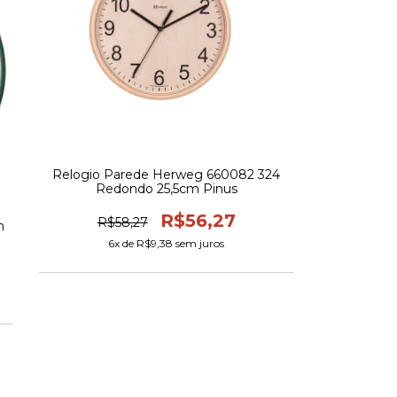
Relogio Parede Herweg 660082 324
Redondo 25,5cm Pinus
R$56,27
R$58,27
m
6
x de
R$9,38
sem juros