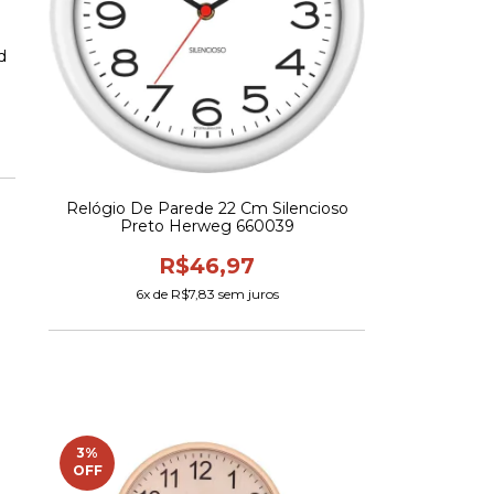
d
Relógio De Parede 22 Cm Silencioso
Preto Herweg 660039
R$46,97
6
x de
R$7,83
sem juros
3
%
OFF