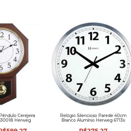
Pêndulo Cerejeira
Relógio Silencioso Parede 40cm
530018 Herweg
Branco Alumínio Herweg 6713s
R$599,27
R$275,27