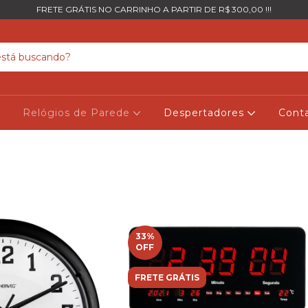
FRETE GRÁTIS NO CARRINHO A PARTIR DE R$ 300,00 !!!
Relógios de Parede
Despertadores
Cont
33
%
OFF
FRETE GRÁTIS