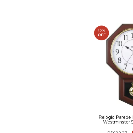
13
%
OFF
Relógio Parede 
Westminster 