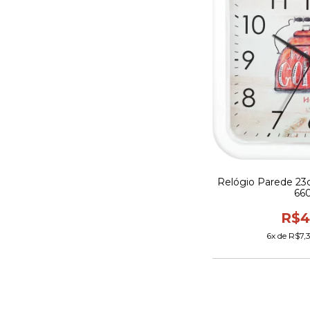
Relógio Parede 2
66
R$4
6
x de
R$7,