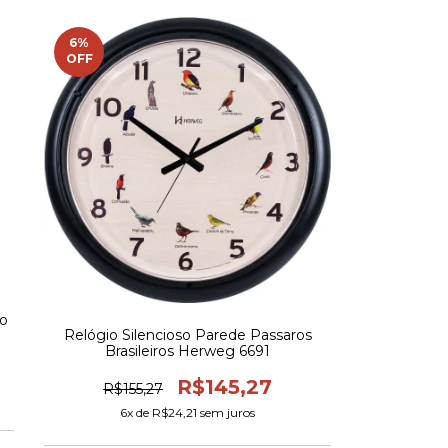
6
%
OFF
do
Relógio Silencioso Parede Passaros
Brasileiros Herweg 6691
R$145,27
R$155,27
6
x de
R$24,21
sem juros