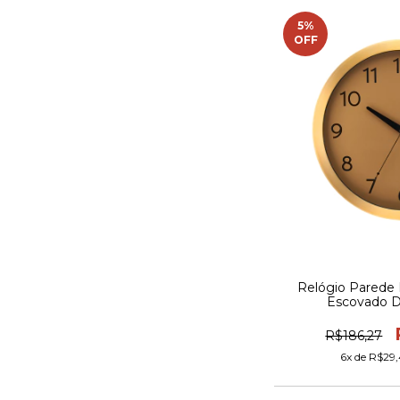
5
%
OFF
Relógio Parede
Escovado D
R$186,27
6
x de
R$29,