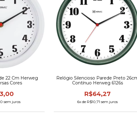
ede 22 Cm Herweg
Relógio Silencioso Parede Preto 26c
rsas Cores
Contínuo Herweg 6126s
3,00
R$64,27
50
sem juros
6
x de
R$10,71
sem juros