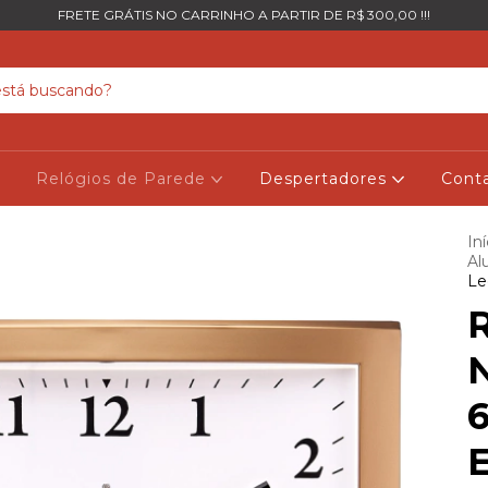
FRETE GRÁTIS NO CARRINHO A PARTIR DE R$ 300,00 !!!
Relógios de Parede
Despertadores
Cont
Iní
Al
Le