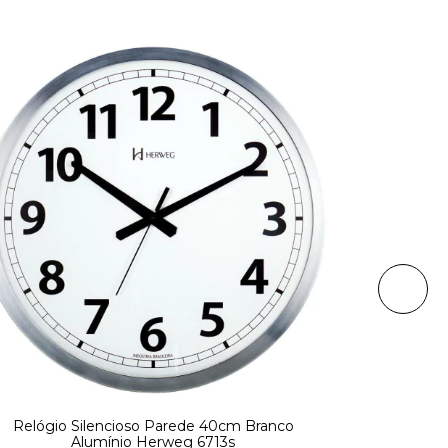
Relógio Silencioso Parede 40cm Branco
6738 Re
Alumínio Herweg 6713s