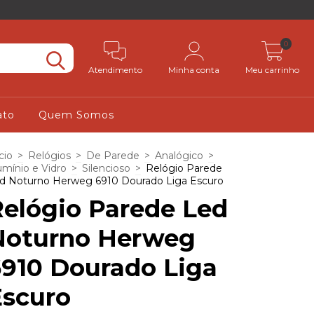
0
Atendimento
Minha conta
Meu carrinho
ato
Quem Somos
cio
>
Relógios
>
De Parede
>
Analógico
>
umínio e Vidro
>
Silencioso
>
Relógio Parede
d Noturno Herweg 6910 Dourado Liga Escuro
Relógio Parede Led
Noturno Herweg
6910 Dourado Liga
Escuro