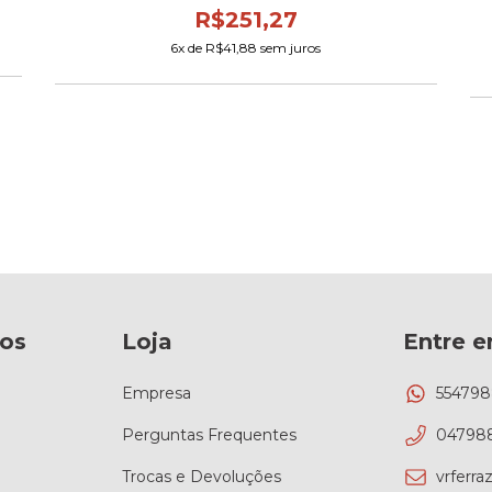
R$251,27
6
x de
R$41,88
sem juros
os
Loja
Entre 
Empresa
55479
Perguntas Frequentes
04798
Trocas e Devoluções
vrferr