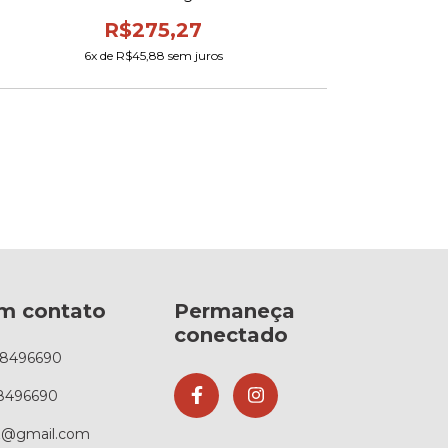
R$275,27
6
x de
R$45,88
sem juros
em contato
Permaneça
conectado
88496690
8496690
az@gmail.com