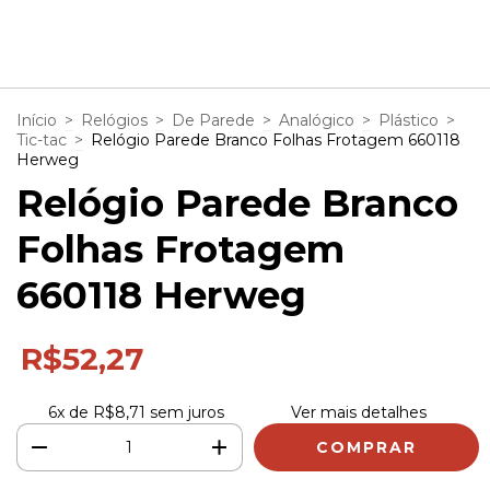
1
/
4
Início
>
Relógios
>
De Parede
>
Analógico
>
Plástico
>
Tic-tac
>
Relógio Parede Branco Folhas Frotagem 660118
Herweg
Relógio Parede Branco
Folhas Frotagem
660118 Herweg
R$52,27
6
x de
R$8,71
sem juros
Ver mais detalhes