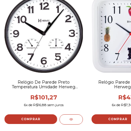
Relógio De Parede Preto
Relógio Parede
Temperatura Umidade Herweg
Herweg
660072 26cm
R$101,27
R$4
6
x de
R$16,88
sem juros
6
x de
R$7,
COMPRAR